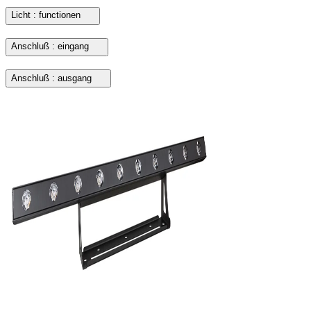
Licht : functionen
Anschluß : eingang
Anschluß : ausgang