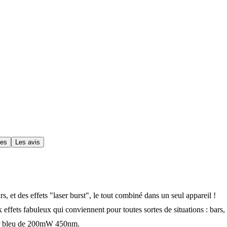
ues
Les avis
s, et des effets "laser burst", le tout combiné dans un seul appareil !
ffets fabuleux qui conviennent pour toutes sortes de situations : bars,
er bleu de 200mW 450nm.