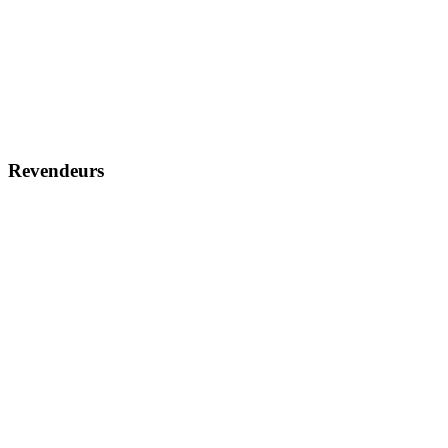
Revendeurs
Trouvez un revendeur
Devenez revendeur
Service
Contactez nous
Produits arrêtés
Garantie Légale
L'entreprise
À propos de nous