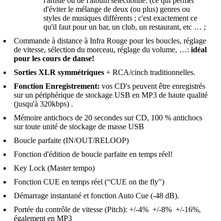
l'artiste ou de l'album sélectionné. (ce qui permet
d'éviter le mélange de deux (ou plus) genres ou
styles de musiques différents ; c'est exactement ce
qu'il faut pour un bar, un club, un restaurant, etc … ;
Commande à distance à Infra Rouge pour les boucles, réglage
de vitesse, sélection du morceau, réglage du volume, …:
idéal
pour les cours de danse!
Sorties XLR symmétriques
+ RCA/cinch traditionnelles.
Fonction Enregistrement:
vos CD's peuvent être enregistrés
sur un périphérique de stockage USB en MP3 de haute qualité
(jusqu'à 320kbps) .
Mémoire antichocs de 20 secondes sur CD, 100 % antichocs
sur toute unité de stockage de masse USB
Boucle parfaite (IN/OUT/RELOOP)
Fonction d'édition de boucle parfaite en temps réel!
Key Lock (Master tempo)
Fonction CUE en temps réel (“CUE on the fly")
Démarrage instantané et fonction Auto Cue (-48 dB).
Portée du contrôle de vitesse (Pitch): +/-4% +/-8% +/-16%,
également en MP3