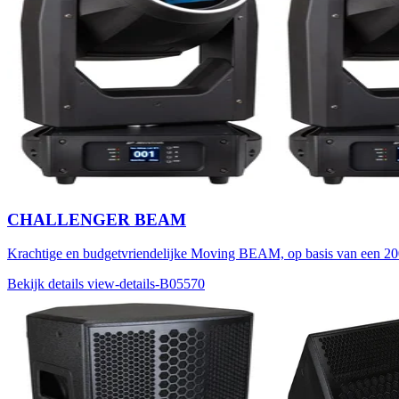
CHALLENGER BEAM
Krachtige en budgetvriendelijke Moving BEAM, op basis van een 
Bekijk details
view-details-B05570