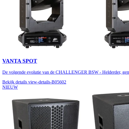
VANTA SPOT
De volgende evolutie van de CHALLENGER BSW - Helderder, gemo
Bekijk details
view-details-B05602
NIEUW