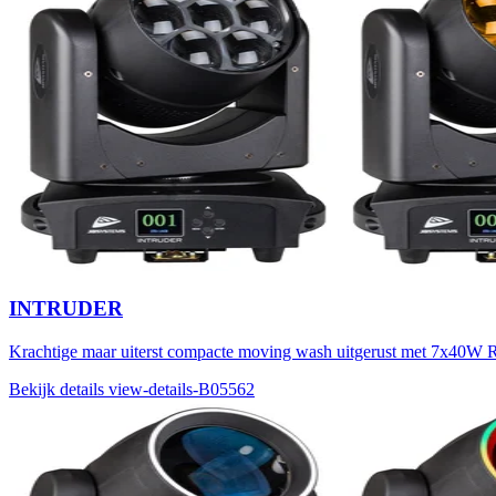
INTRUDER
Krachtige maar uiterst compacte moving wash uitgerust met 7x40W
Bekijk details
view-details-B05562