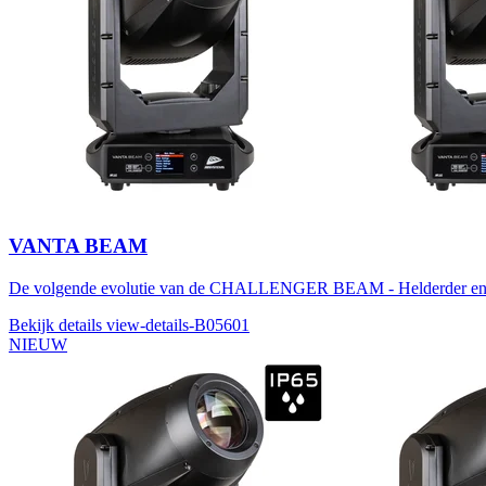
VANTA BEAM
De volgende evolutie van de CHALLENGER BEAM - Helderder en
Bekijk details
view-details-B05601
NIEUW