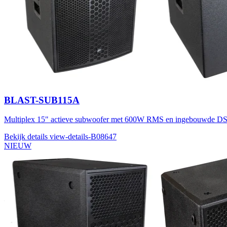
BLAST-SUB115A
Multiplex 15" actieve subwoofer met 600W RMS en ingebouwde D
Bekijk details
view-details-B08647
NIEUW