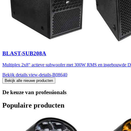
BLAST-SUB208A
Multiplex 2x8" actieve subwoofer met 300W RMS en ingebouwde 
Bekijk details
view-details-B08640
Bekijk alle nieuwe producten
De keuze van professionals
Populaire producten