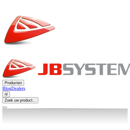
Producten
Blog
Dealers
nl
Zoek uw product...