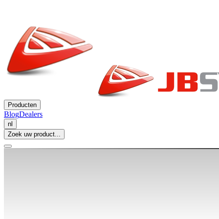
Producten
Blog
Dealers
nl
Zoek uw product...