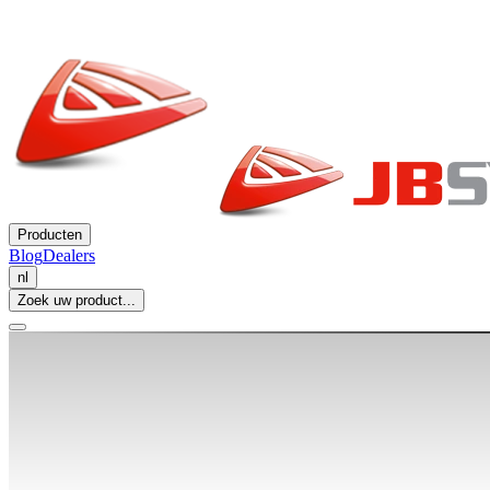
Producten
Blog
Dealers
nl
Zoek uw product...