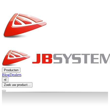
Producten
Blog
Dealers
nl
Zoek uw product...