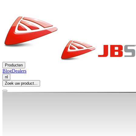
Producten
Blog
Dealers
nl
Zoek uw product...