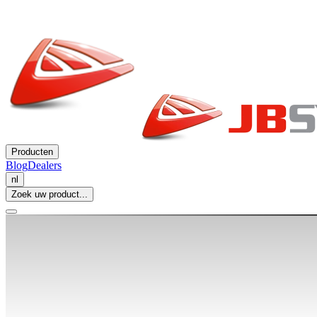
Producten
Blog
Dealers
nl
Zoek uw product...