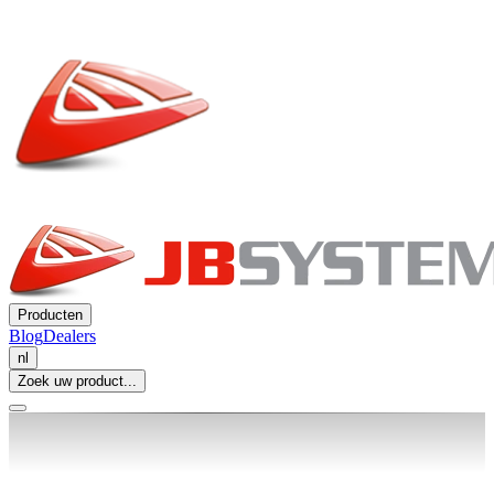
Producten
Blog
Dealers
nl
Zoek uw product...