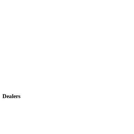
Dealers
Vind een dealer
Dealer aanvraag
Service