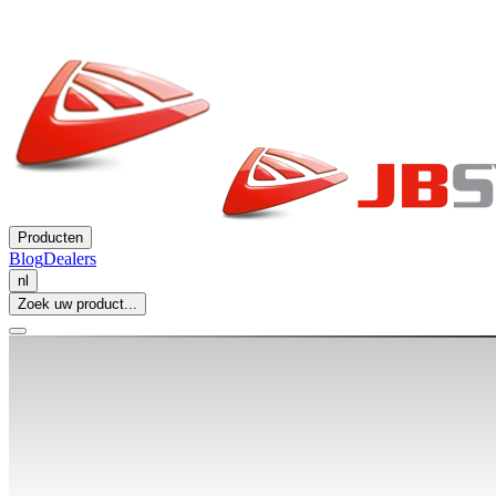
Producten
Blog
Dealers
nl
Zoek uw product...