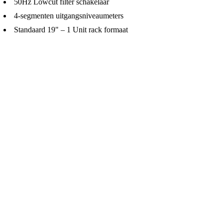
50Hz Lowcut filter schakelaar
4-segmenten uitgangsniveaumeters
Standaard 19" – 1 Unit rack formaat