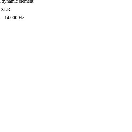
l dynamic element
e XLR
 – 14.000 Hz