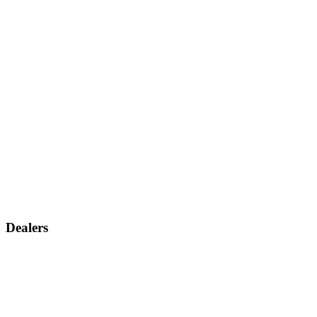
Dealers
Vind een dealer
Dealer aanvraag
Service