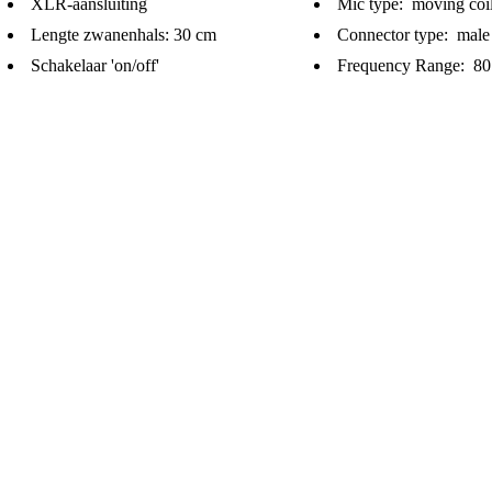
XLR-aansluiting
Mic type: moving coi
Lengte zwanenhals: 30 cm
Connector type: mal
Schakelaar 'on/off'
Frequency Range: 80