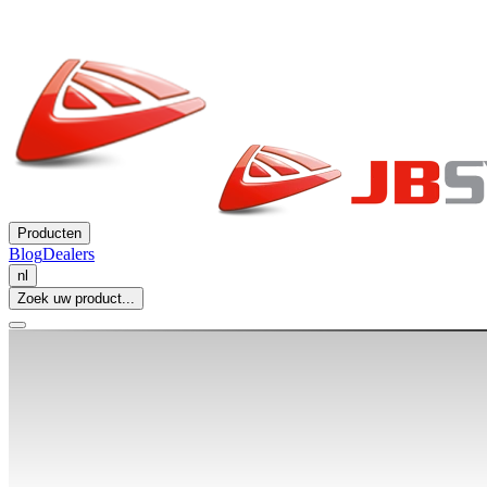
Producten
Blog
Dealers
nl
Zoek uw product...