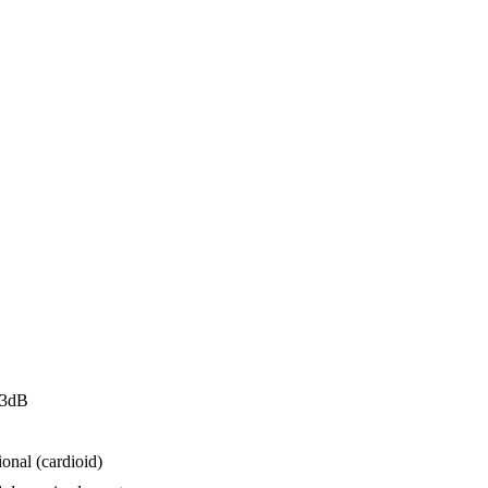
-3dB
ional (cardioid)