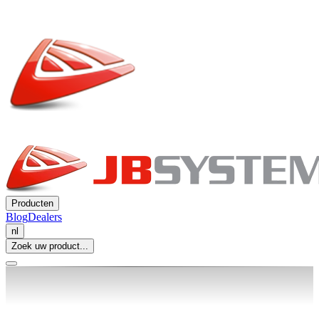
Producten
Blog
Dealers
nl
Zoek uw product...