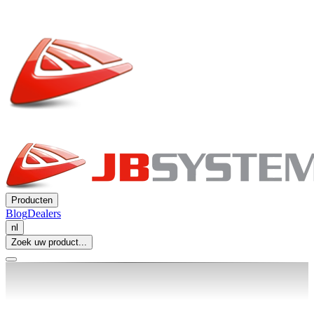
Producten
Blog
Dealers
nl
Zoek uw product...