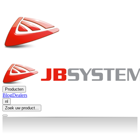
Producten
Blog
Dealers
nl
Zoek uw product...