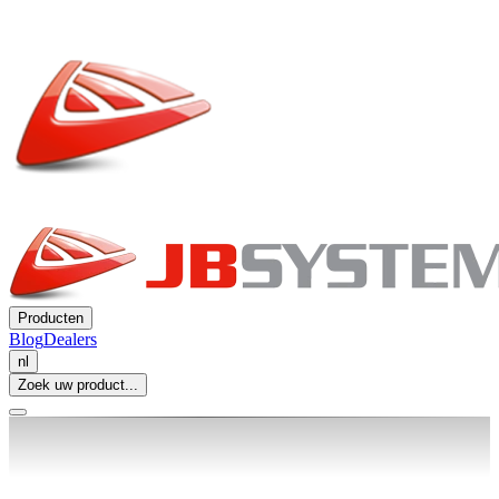
Producten
Blog
Dealers
nl
Zoek uw product...