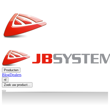
Producten
Blog
Dealers
nl
Zoek uw product...