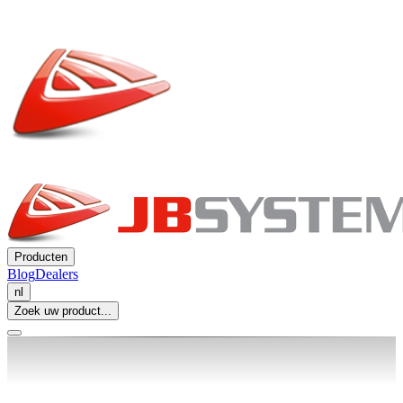
Producten
Blog
Dealers
nl
Zoek uw product...