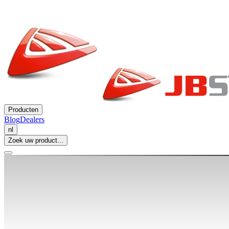
Producten
Blog
Dealers
nl
Zoek uw product...