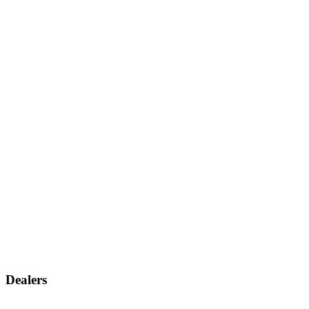
Dealers
Vind een dealer