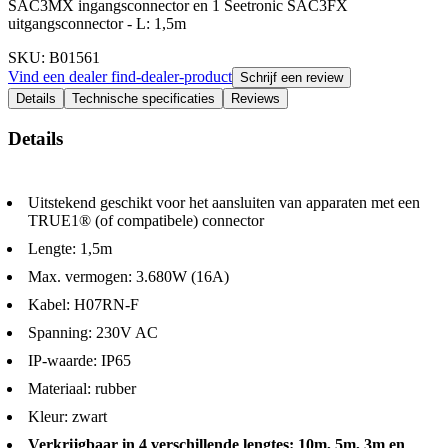
SAC3MX ingangsconnector en 1 Seetronic SAC3FX
uitgangsconnector - L: 1,5m
SKU
: B01561
Vind een dealer
find-dealer-product
Schrijf een review
Details
Technische specificaties
Reviews
Details
Uitstekend geschikt voor het aansluiten van apparaten met een
TRUE1® (of compatibele) connector
Lengte: 1,5m
Max. vermogen: 3.680W (16A)
Kabel: H07RN-F
Spanning: 230V AC
IP-waarde: IP65
Materiaal: rubber
Kleur: zwart
Verkrijgbaar in 4 verschillende lengtes: 10m, 5m, 3m en