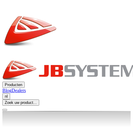
Producten
Blog
Dealers
nl
Zoek uw product...