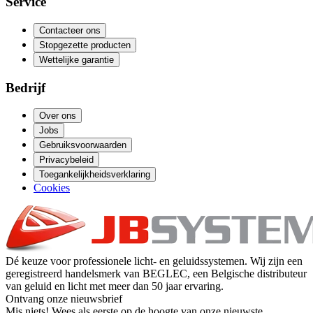
Service
Contacteer ons
Stopgezette producten
Wettelijke garantie
Bedrijf
Over ons
Jobs
Gebruiksvoorwaarden
Privacybeleid
Toegankelijkheidsverklaring
Cookies
Dé keuze voor professionele licht- en geluidssystemen. Wij zijn een
geregistreerd handelsmerk van BEGLEC, een Belgische distributeur
van geluid en licht met meer dan 50 jaar ervaring.
Ontvang onze nieuwsbrief
Mis niets! Wees als eerste op de hoogte van onze nieuwste