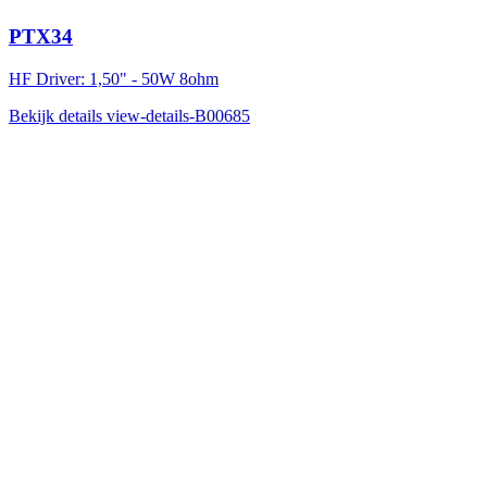
PTX34
HF Driver: 1,50" - 50W 8ohm
Bekijk details
view-details-B00685