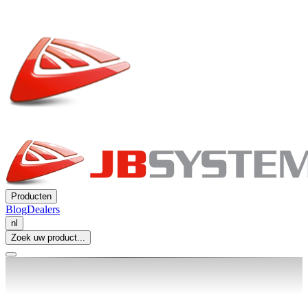
Producten
Blog
Dealers
nl
Zoek uw product...