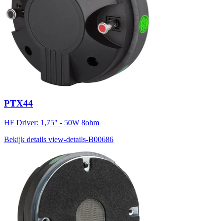
PTX44
HF Driver: 1,75" - 50W 8ohm
Bekijk details
view-details-B00686