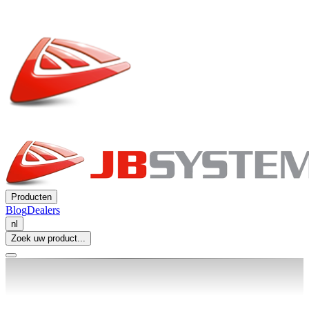
Producten
Blog
Dealers
nl
Zoek uw product...