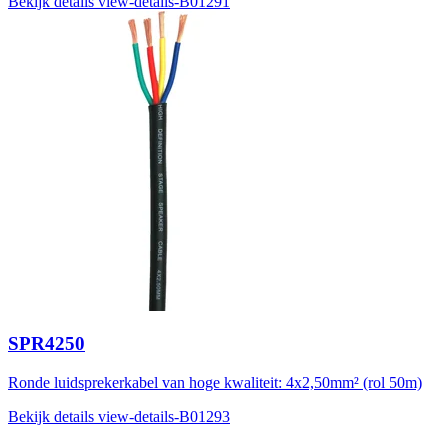
Bekijk details
view-details-B01291
SPR4250
Ronde luidsprekerkabel van hoge kwaliteit: 4x2,50mm² (rol 50m)
Bekijk details
view-details-B01293