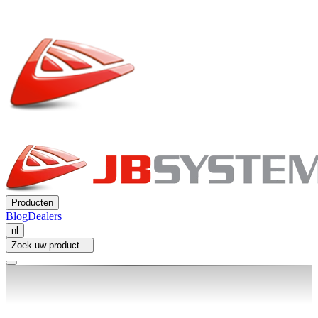
Producten
Blog
Dealers
nl
Zoek uw product...