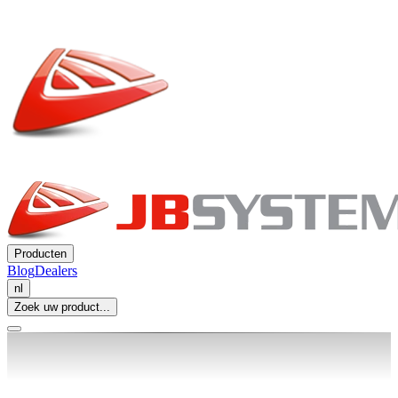
Producten
Blog
Dealers
nl
Zoek uw product...