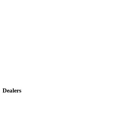
Dealers
Vind een dealer
Dealer aanvraag
Service
Contacteer ons