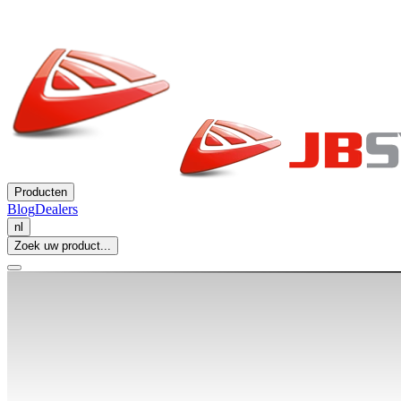
Producten
Blog
Dealers
nl
Zoek uw product...