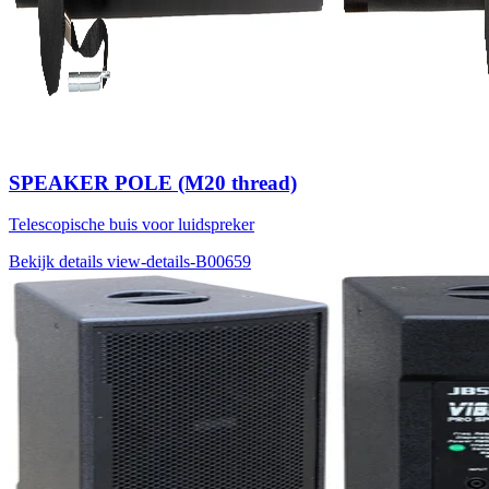
SPEAKER POLE (M20 thread)
Telescopische buis voor luidspreker
Bekijk details
view-details-B00659