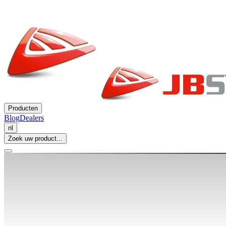
Producten
Blog
Dealers
nl
Zoek uw product...