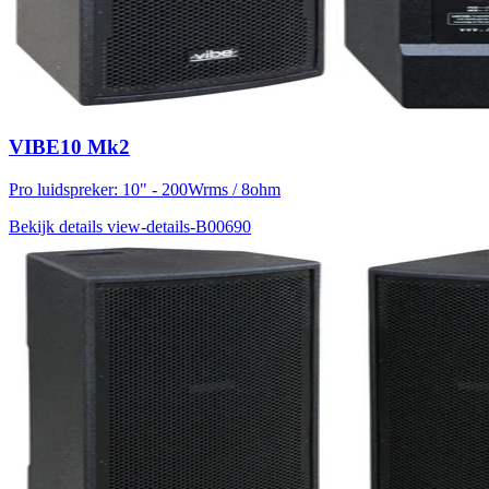
VIBE10 Mk2
Pro luidspreker: 10" - 200Wrms / 8ohm
Bekijk details
view-details-B00690