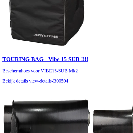
TOURING BAG - Vibe 15 SUB !!!!
Beschermhoes voor VIBE15-SUB Mk2
Bekijk details
view-details-B00594