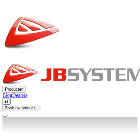
Producten
Blog
Dealers
nl
Zoek uw product...