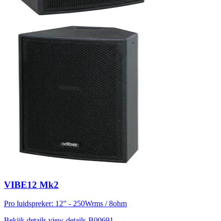
VIBE12 Mk2
Pro luidspreker: 12" - 250Wrms / 8ohm
Bekijk details
view-details-B00691