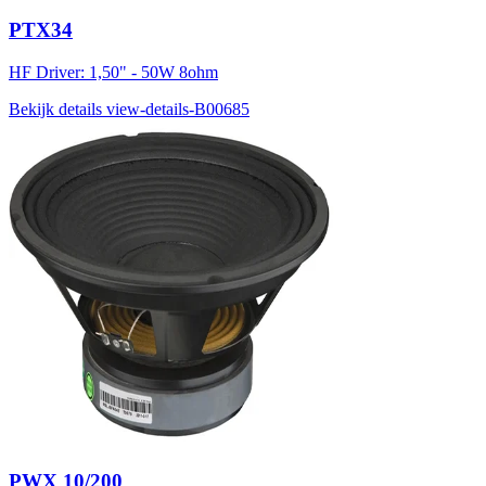
PTX34
HF Driver: 1,50" - 50W 8ohm
Bekijk details
view-details-B00685
PWX 10/200