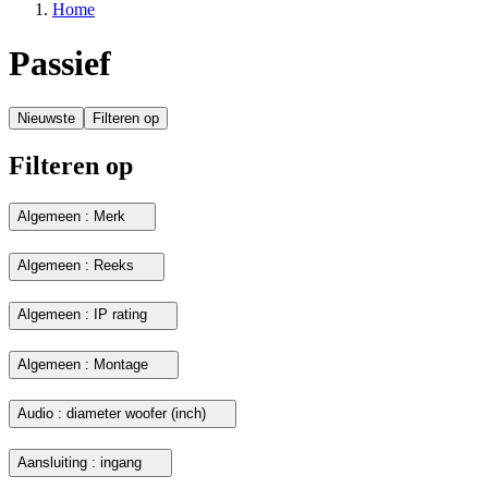
Home
Passief
Nieuwste
Filteren op
Filteren op
Algemeen : Merk
Algemeen : Reeks
Algemeen : IP rating
Algemeen : Montage
Audio : diameter woofer (inch)
Aansluiting : ingang