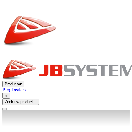
Producten
Blog
Dealers
nl
Zoek uw product...